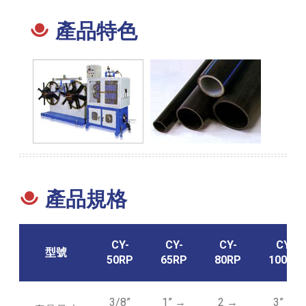
產品特色
產品規格
CY-
CY-
CY-
CY-
型號
50RP
65RP
80RP
100RP
3/8”
1” →
2 →
3” →