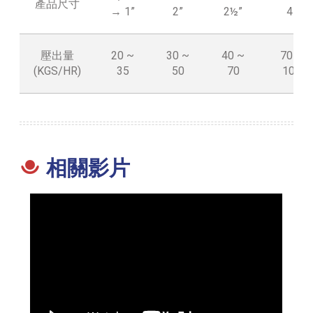
產品尺寸
→ 1”
2”
2½”
4”
壓出量
20 ~
30 ~
40 ~
70 ~
(KGS/HR)
35
50
70
100
相關影片