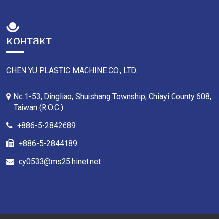
контакт
CHEN YU PLASTIC MACHINE CO., LTD.
No.1-53, Dingliao, Shuishang Township, Chiayi County 608,
Taiwan (R.O.C.)
+886-5-2842689
+886-5-2844189
cy0533@ms25.hinet.net